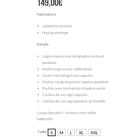
149,00
€
Fabrication
100% POLYESTER
Haut grammage
Détails
Logos impression sérigraphie veste et
pantalon
Motifs impression sublimation
Cache-nez intégré à la capuche
Poches cargo et poches zippées pantalon
Poches avec fermeture à bouton veste
Cordon de serrage capuche
Cordon de serrage pantalon et cheville
Coupe Standard – Prenez votre taille
habituelle
Taille
S
M
L
XL
XXL