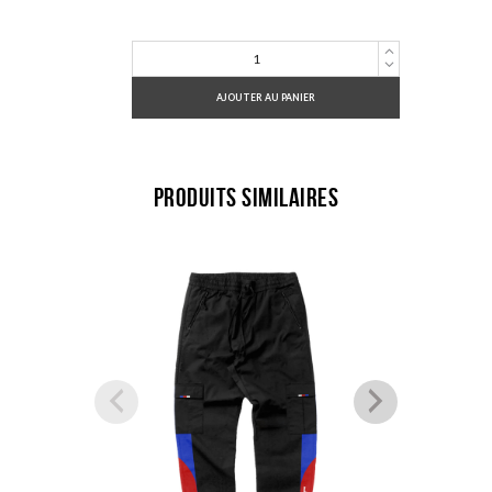
quantité
de
Ensemble
ULTRA
AJOUTER AU PANIER
Produits similaires