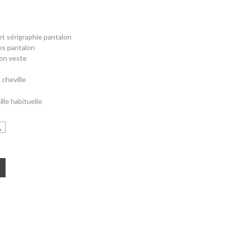
et sérigraphie pantalon
es pantalon
on veste
 cheville
lle habituelle
L