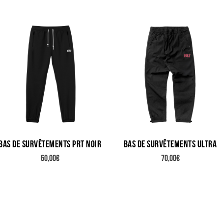
Bas de survêtements PRT NOIR
Bas de survêtements ULTRA
60,00
€
70,00
€
Ce
Ce
produit
produit
a
a
plusieurs
plusieurs
variations.
variations.