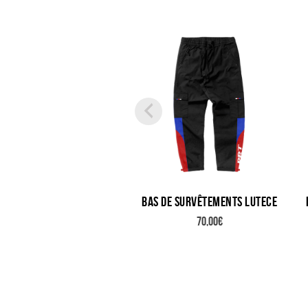
Bas de survêtements LUTECE
70,00
€
Ce
produit
a
plusieurs
variations.